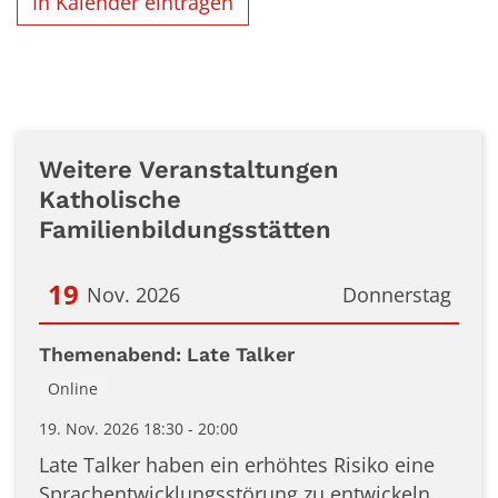
In Kalender eintragen
Weitere Veranstaltungen
Katholische
Familienbildungsstätten
19
Nov. 2026
Donnerstag
Datum: 19. November 2026
Themenabend: Late Talker
Online
19. Nov. 2026 18:30 - 20:00
Late Talker haben ein erhöhtes Risiko eine
Sprachentwicklungsstörung zu entwickeln,