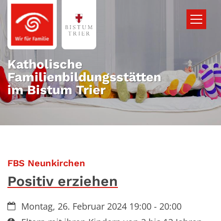
Zum Inhalt springen
Katholische
Familienbildungsstätten
im Bistum Trier
:
FBS Neunkirchen
Positiv erziehen
Datum:
Montag, 26. Februar 2024 19:00 - 20:00