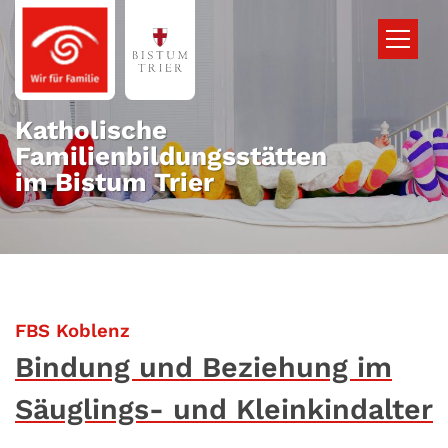
Zum Inhalt springen
Katholische
Familienbildungsstätten
im Bistum Trier
:
FBS Koblenz
Bindung und Beziehung im
Säuglings- und Kleinkindalter