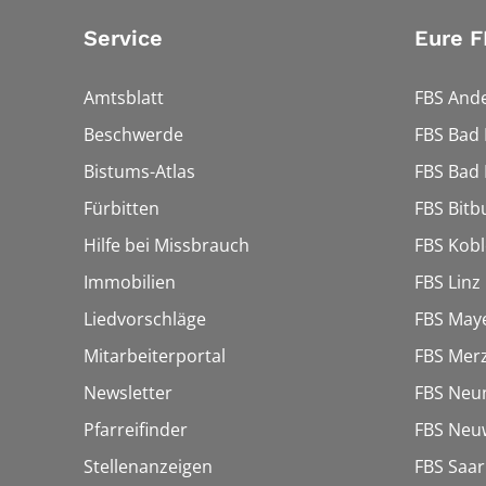
Service
Eure F
Amtsblatt
FBS And
Beschwerde
FBS Bad
Bistums-Atlas
FBS Bad
Fürbitten
FBS Bitb
Hilfe bei Missbrauch
FBS Kob
Immobilien
FBS Linz
Liedvorschläge
FBS May
Mitarbeiterportal
FBS Merz
Newsletter
FBS Neu
Pfarreifinder
FBS Neu
Stellenanzeigen
FBS Saa