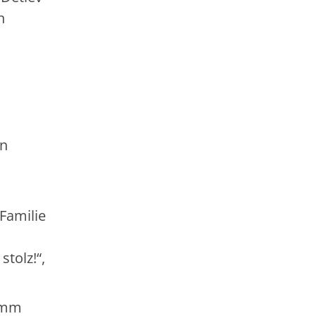
n
en
 Familie
tolz!“,
ramm