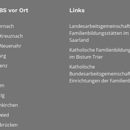
BS vor Ort
Links
ernach
Landesarbeitsgemeinschaft
Familienbildungsstätten im
 Kreuznach
Saarland
 Neuenahr
Katholische Familienbildun
urg
im Bistum Trier
lenz
Katholische
Bundesarbeitsgemeinschaft
Einrichtungen der Familien
en
ig
nkirchen
wied
rbrücken