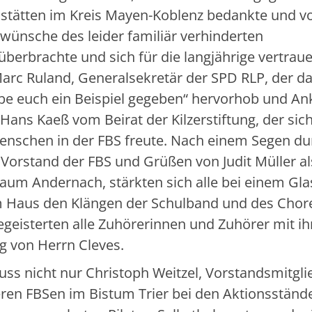
gsstätten im Kreis Mayen-Koblenz bedankte und v
kwünsche des leider familiär verhinderten
berbrachte und sich für die langjährige vertrau
arc Ruland, Generalsekretär der SPD RLP, der d
habe euch ein Beispiel gegeben“ hervorhob und An
ans Kaeß vom Beirat der Kilzerstiftung, der sic
menschen in der FBS freute. Nach einem Segen du
 Vorstand der FBS und Grüßen von Judit Müller al
aum Andernach, stärkten sich alle bei einem Gla
 Haus den Klängen der Schulband und des Chor
geisterten alle Zuhörerinnen und Zuhörer mit ih
ng von Herrn Cleves.
ss nicht nur Christoph Weitzel, Vorstandsmitgli
ren FBSen im Bistum Trier bei den Aktionsständ