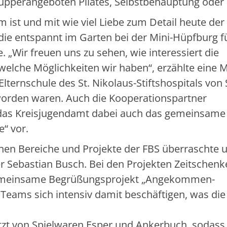
upperangeboten Pilates, Selbstbehauptung oder 
m ist und mit wie viel Liebe zum Detail heute der
e, die entspannt im Garten bei der Mini-Hüpfburg f
e. „Wir freuen uns zu sehen, wie interessiert die
lche Möglichkeiten wir haben“, erzählte eine M
lternschule des St. Nikolaus-Stiftshospitals von
worden waren. Auch die Kooperationspartner
d das Kreisjugendamt dabei auch das gemeinsame
e“ vor.
ichen Bereiche und Projekte der FBS überraschte 
 Sebastian Busch. Bei den Projekten Zeitschenk
gemeinsame Begrüßungsprojekt „Angekommen-
eams sich intensiv damit beschäftigen, was die
tzt von Spielwaren Esper und Ankerbuch, sodass