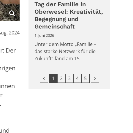
Tag der Familie in
Oberwesel: Kreativität,
Begegnung und
Gemeinschaft
Aug. 2024
1. Juni 2026
Unter dem Motto „Familie –
r: Der
das starke Netzwerk für die
Zukunft“ fand am 15. ...
hrigen
Vorherige Seite
Nächste Seite
1
2
3
4
5
rinnen
em
.
 und