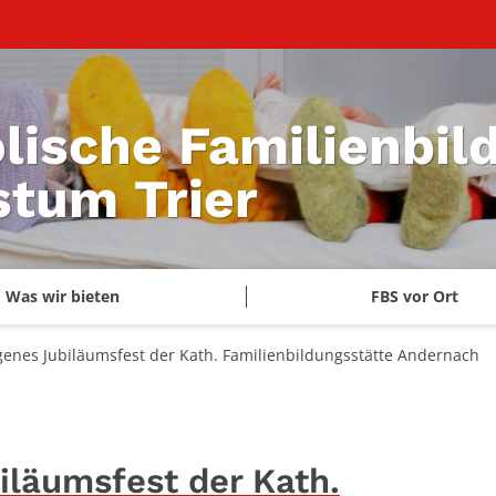
lische Familienbil
stum Trier
Was wir bieten
FBS vor Ort
nes Jubiläumsfest der Kath. Familienbildungsstätte Andernach
läumsfest der Kath.