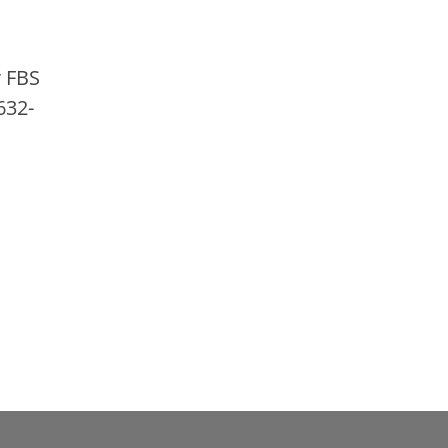
r FBS
632-