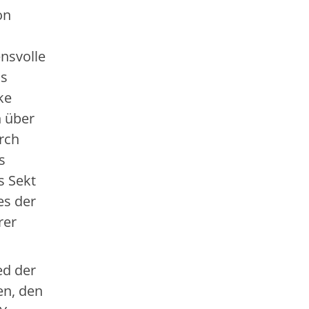
on
ensvolle
as
ke
h über
rch
s
s Sekt
es der
rer
ed der
en, den