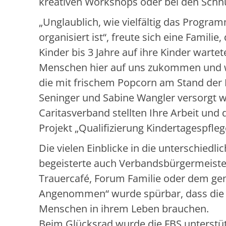
kreativen Workshops oder bei den Schn
„Unglaublich, wie vielfältig das Program
organisiert ist“, freute sich eine Famili
Kinder bis 3 Jahre auf ihre Kinder wartet
Menschen hier auf uns zukommen und we
die mit frischem Popcorn am Stand der E
Seninger und Sabine Wangler versorgt 
Caritasverband stellten Ihre Arbeit un
Projekt „Qualifizierung Kindertagespfleg
Die vielen Einblicke in die unterschiedl
begeisterte auch Verbandsbürgermeister
Trauercafé, Forum Familie oder dem 
Angenommen“ wurde spürbar, dass die T
Menschen in ihrem Leben brauchen.
Beim Glücksrad wurde die FBS unterstü