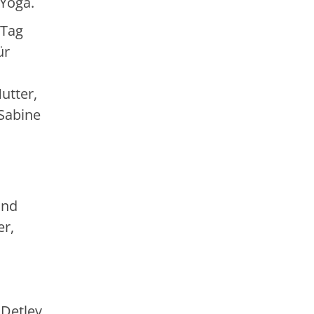
Yoga.
 Tag
ür
utter,
 Sabine
und
er,
 Detlev