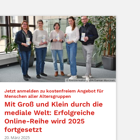
© Kreisverwaltung MYK/Damian Morcinek
Jetzt anmelden zu kostenfreiem Angebot für
:
Menschen aller Altersgruppen
Mit Groß und Klein durch die
mediale Welt: Erfolgreiche
Online-Reihe wird 2025
fortgesetzt
20. März 2025