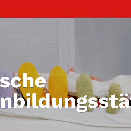
ische
enbildungsstä
r